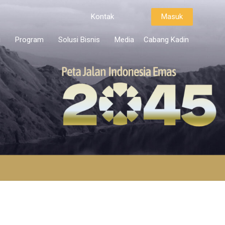
Kontak
Masuk
i
Program
Solusi Bisnis
Media
Cabang Kadin