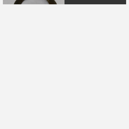
04.
DR. H.M.N.M Hasyim
Ning
(Periode 1979 - 1982)
05.
DR. H Sukamdani
Sahid Gito Sardjono
(Periode 1982-1985 &
1985-1988)